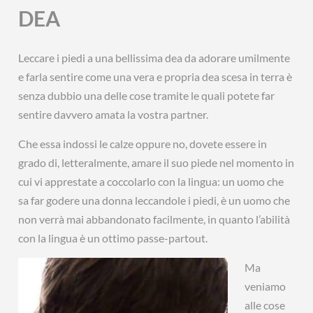
DEA
Leccare i piedi a una bellissima dea da adorare umilmente
e farla sentire come una vera e propria dea scesa in terra è
senza dubbio una delle cose tramite le quali potete far
sentire davvero amata la vostra partner.
Che essa indossi le calze oppure no, dovete essere in
grado di, letteralmente, amare il suo piede nel momento in
cui vi apprestate a coccolarlo con la lingua: un uomo che
sa far godere una donna leccandole i piedi, è un uomo che
non verrà mai abbandonato facilmente, in quanto l’abilità
con la lingua è un ottimo passe-partout.
Ma
veniamo
alle cose