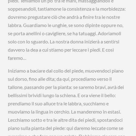
piedi. Teniamoli un po’ tra le mani, massaggiandoli e
soppesandoli, tastiamone la consistenza e la morbidezza:
dovremo pregustare ciò che andrà a finire tra le nostre
labbra. Guardiamo le unghie, se sono dipinte oppure no,
se porta anellini o cavigliere, se ha tatuaggi. Adoriamoli
solo con lo sguardo. La nostra donna inizierà a sentirsi
davvero la dea a cui stiamo per leccare i piedi. E così
faremo…
Iniziamo a baciare dal collo del piede, muovendoci piano
sul dorso, fino alle dita; da qui, procediamo verso il
tallone, passando per la pianta: se saremo bravi, avrà dei
bellissimi brividi lungo la schiena. E ora viene il bello:
prendiamo il suo alluce tra le labbra, succhiamo e
muoviamo la lingua in cerchio. La manderemo in estasi.
Lecchiamo sotto e tra le altre dita dei piedi, spostandoci
piano sulla pianta del piede: qui daremo leccate come se