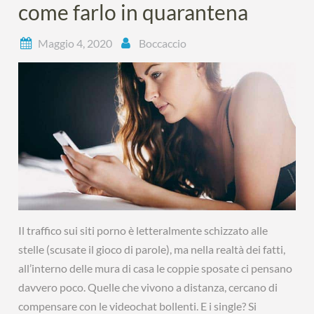
come farlo in quarantena
Maggio 4, 2020
Boccaccio
Il traffico sui siti porno è letteralmente schizzato alle
stelle (scusate il gioco di parole), ma nella realtà dei fatti,
all’interno delle mura di casa le coppie sposate ci pensano
davvero poco. Quelle che vivono a distanza, cercano di
compensare con le videochat bollenti. E i single? Si