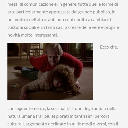
mezzi di comunicazione e, in genere, tutte quelle forme di
arte particolarmente apprezzate dal grande pubblico, in
un modo o nell’altro, abbiano contribuito a cambiare i
costumi sociali e, in tanti casi, a creare delle vere e proprie
novità molto interessanti.
Ecco che,
conseguentemente, la sessualità – uno degli ambiti della
natura umana tra i più esplorati in tantissimi percorsi
culturali, argomento declinato in mille modi diversi, con il